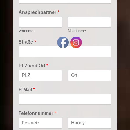
Ansprechpartner
*
Vorname
Nachname
Straße
*
PLZ und Ort
*
V
N
o
a
E-Mail
*
r
c
n
h
a
n
m
a
e
m
Telefonnummer
*
e