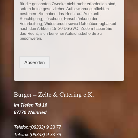
für die genannten Zwecke nicht mehr erforderlich sind,
sofern keine gesetzlichen Aufbewahrungspflichten
bestehen. Sie haben das Recht auf Auskunft,
Berichtigung, Löschung, Einschränkung der
Verarbeitung, Widerspruch sowie Datenübertragbarkeit
nach den Artikeln 15–20 DSGVO. Zudem haben Sie
das Recht, sich bei einer Aufsichtsbehörde zu
beschweren.
Absenden
Burger – Zelte & Catering e.K.
Im Tiefen Tal 16
87770 Weinried
Telefon:(08333) 9 33 77
Telefax:(08333) 9 33 79