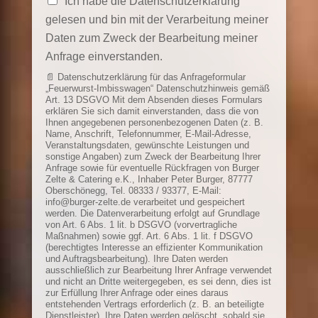
Ich habe die Datenschutzerklärung
gelesen und bin mit der Verarbeitung meiner
Daten zum Zweck der Bearbeitung meiner
Anfrage einverstanden.
📄 Datenschutzerklärung für das Anfrageformular
„Feuerwurst-Imbisswagen“ Datenschutzhinweis gemäß
Art. 13 DSGVO Mit dem Absenden dieses Formulars
erklären Sie sich damit einverstanden, dass die von
Ihnen angegebenen personenbezogenen Daten (z. B.
Name, Anschrift, Telefonnummer, E-Mail-Adresse,
Veranstaltungsdaten, gewünschte Leistungen und
sonstige Angaben) zum Zweck der Bearbeitung Ihrer
Anfrage sowie für eventuelle Rückfragen von Burger
Zelte & Catering e.K., Inhaber Peter Burger, 87777
Oberschönegg, Tel. 08333 / 93377, E-Mail:
info@burger-zelte.de verarbeitet und gespeichert
werden. Die Datenverarbeitung erfolgt auf Grundlage
von Art. 6 Abs. 1 lit. b DSGVO (vorvertragliche
Maßnahmen) sowie ggf. Art. 6 Abs. 1 lit. f DSGVO
(berechtigtes Interesse an effizienter Kommunikation
und Auftragsbearbeitung). Ihre Daten werden
ausschließlich zur Bearbeitung Ihrer Anfrage verwendet
und nicht an Dritte weitergegeben, es sei denn, dies ist
zur Erfüllung Ihrer Anfrage oder eines daraus
entstehenden Vertrags erforderlich (z. B. an beteiligte
Dienstleister). Ihre Daten werden gelöscht, sobald sie