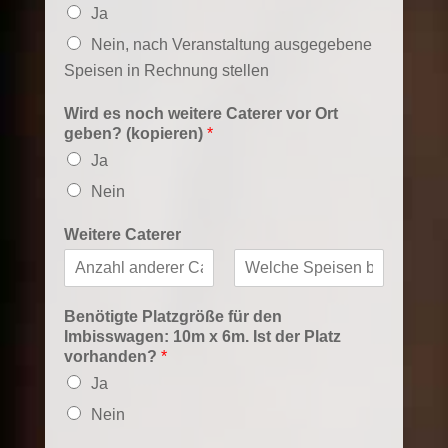
Ja
Nein, nach Veranstaltung ausgegebene
Speisen in Rechnung stellen
Wird es noch weitere Caterer vor Ort
geben? (kopieren)
*
Ja
Nein
Weitere Caterer
V
N
o
a
Benötigte Platzgröße für den
r
c
Imbisswagen: 10m x 6m. Ist der Platz
n
h
vorhanden?
*
a
n
m
a
Ja
e
m
e
Nein